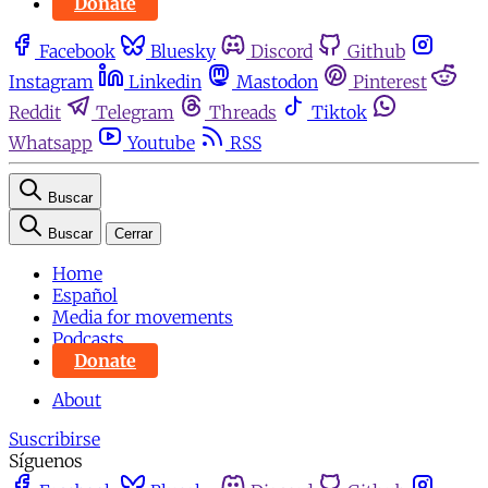
Donate
Facebook
Bluesky
Discord
Github
Instagram
Linkedin
Mastodon
Pinterest
Reddit
Telegram
Threads
Tiktok
Whatsapp
Youtube
RSS
Buscar
Buscar
Cerrar
Home
Español
Media for movements
Podcasts
Donate
About
Suscribirse
Síguenos