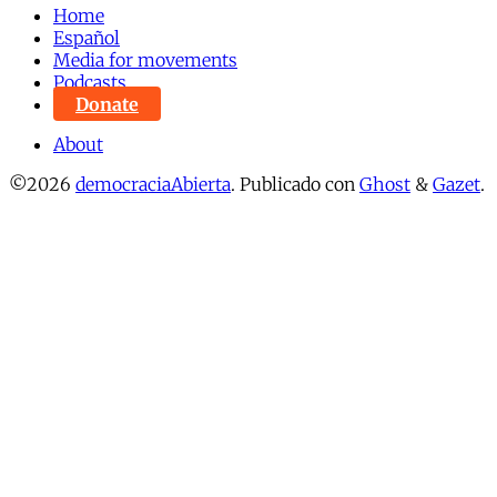
Home
Español
Media for movements
Podcasts
Donate
About
©2026
democraciaAbierta
.
Publicado con
Ghost
&
Gazet
.