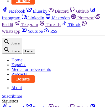
Donate
Facebook
Bluesky
Discord
Github
Instagram
Linkedin
Mastodon
Pinterest
Reddit
Telegram
Threads
Tiktok
Whatsapp
Youtube
RSS
Buscar
Buscar
Cerrar
Home
Español
Media for movements
Podcasts
Donate
About
Suscribirse
Síguenos