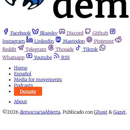
Facebook
Bluesky
Discord
Github
Instagram
Linkedin
Mastodon
Pinterest
Reddit
Telegram
Threads
Tiktok
Whatsapp
Youtube
RSS
Home
Español
Media for movements
Podcasts
Donate
About
©2026
democraciaAbierta
.
Publicado con
Ghost
&
Gazet
.