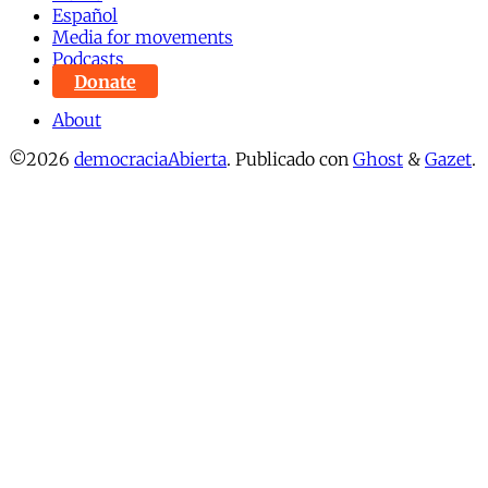
Español
Media for movements
Podcasts
Donate
About
©2026
democraciaAbierta
.
Publicado con
Ghost
&
Gazet
.