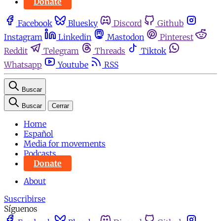
Donate
Facebook
Bluesky
Discord
Github
Instagram
Linkedin
Mastodon
Pinterest
Reddit
Telegram
Threads
Tiktok
Whatsapp
Youtube
RSS
Buscar
Buscar
Cerrar
Home
Español
Media for movements
Podcasts
Donate
About
Suscribirse
Síguenos