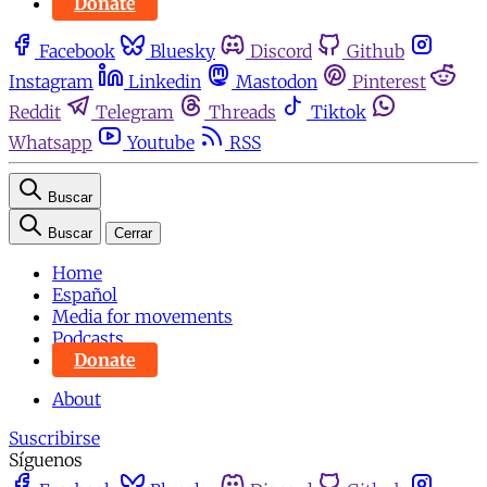
Donate
Facebook
Bluesky
Discord
Github
Instagram
Linkedin
Mastodon
Pinterest
Reddit
Telegram
Threads
Tiktok
Whatsapp
Youtube
RSS
Buscar
Buscar
Cerrar
Home
Español
Media for movements
Podcasts
Donate
About
Suscribirse
Síguenos