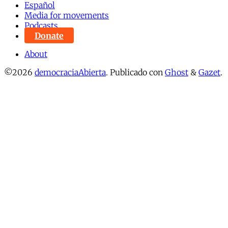
Español
Media for movements
Podcasts
Donate
About
©2026
democraciaAbierta
.
Publicado con
Ghost
&
Gazet
.