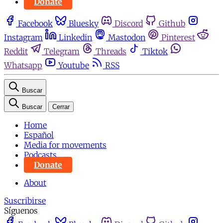
Donate
Facebook
Bluesky
Discord
Github
Instagram
Linkedin
Mastodon
Pinterest
Reddit
Telegram
Threads
Tiktok
Whatsapp
Youtube
RSS
Buscar
Buscar
Cerrar
Home
Español
Media for movements
Podcasts
Donate
About
Suscribirse
Síguenos