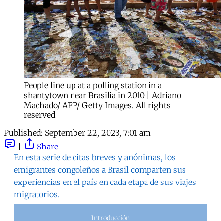
People line up at a polling station in a
shantytown near Brasilia in 2010 | Adriano
Machado/ AFP/ Getty Images. All rights
reserved
Published:
September 22, 2023, 7:01 am
|
Share
En esta serie de citas breves y anónimas, los
emigrantes congoleños a Brasil comparten sus
experiencias en el país en cada etapa de sus viajes
migratorios.
Introducción