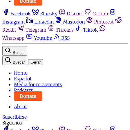
Donate
Facebook
Bluesky
Discord
Github
Instagram
Linkedin
Mastodon
Pinterest
Reddit
Telegram
Threads
Tiktok
Whatsapp
Youtube
RSS
Buscar
Buscar
Cerrar
Home
Español
Media for movements
Podcasts
Donate
About
Suscribirse
Síguenos