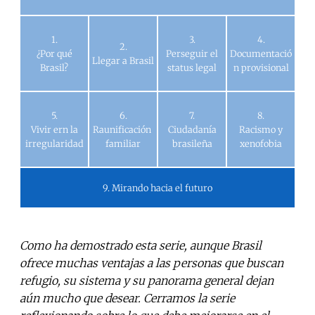
1.
3.
4.
2.
¿Por qué
Perseguir el
Documentació
Llegar a Brasil
Brasil?
status legal
n provisional
5.
6.
7.
8.
Vivir ern la
Raunificación
Ciudadanía
Racismo y
irregularidad
familiar
brasileña
xenofobia
9. Mirando hacia el futuro
Como ha demostrado esta serie, aunque Brasil
ofrece muchas ventajas a las personas que buscan
refugio, su sistema y su panorama general dejan
aún mucho que desear. Cerramos la serie