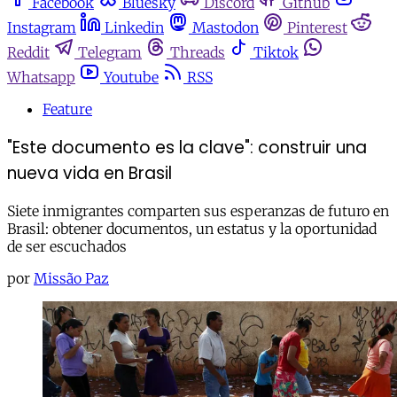
Facebook
Bluesky
Discord
Github
Instagram
Linkedin
Mastodon
Pinterest
Reddit
Telegram
Threads
Tiktok
Whatsapp
Youtube
RSS
Feature
"Este documento es la clave": construir una
nueva vida en Brasil
Siete inmigrantes comparten sus esperanzas de futuro en
Brasil: obtener documentos, un estatus y la oportunidad
de ser escuchados
por
Missão Paz