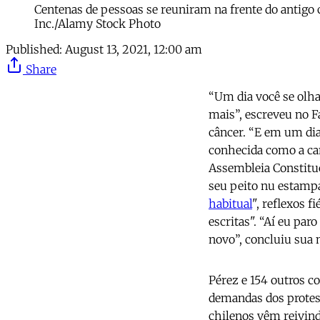
Centenas de pessoas se reuniram na frente do antigo
Inc./Alamy Stock Photo
Published:
August 13, 2021, 12:00 am
Share
“Um dia você se olha
mais”, escreveu no 
câncer. “E em um dia
conhecida como a can
Assembleia Constitu
seu peito nu estamp
habitual
", reflexos 
escritas". “Aí eu par
novo”, concluiu sua 
Pérez e 154 outros 
demandas dos protest
chilenos vêm reivin