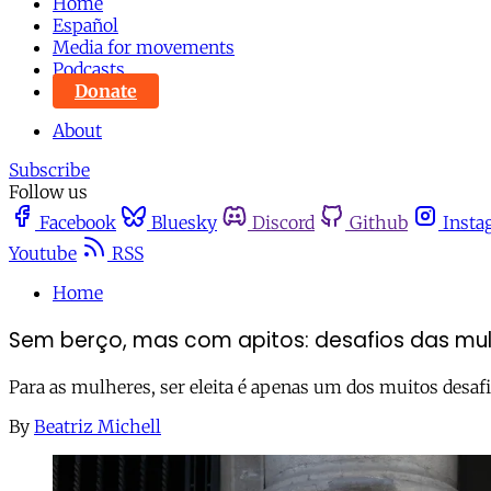
Home
Español
Media for movements
Podcasts
Donate
About
Subscribe
Follow us
Facebook
Bluesky
Discord
Github
Insta
Youtube
RSS
Home
Sem berço, mas com apitos: desafios das mulh
Para as mulheres, ser eleita é apenas um dos muitos desafi
By
Beatriz Michell