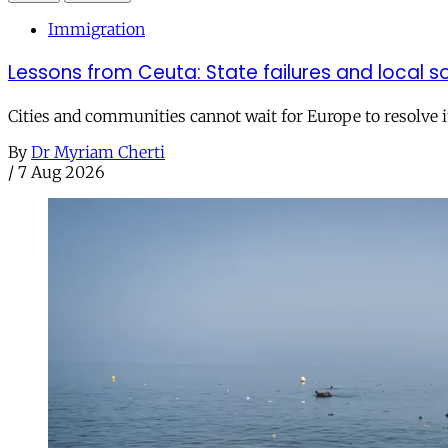
Immigration
Lessons from Ceuta: State failures and local so
Cities and communities cannot wait for Europe to resolve i
By
Dr Myriam Cherti
/
7 Aug 2026