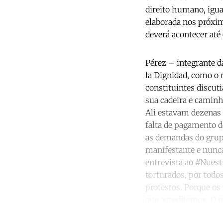
direito humano, igual
elaborada nos próxi
deverá acontecer até
Pérez – integrante 
la Dignidad, como o 
constituintes discut
sua cadeira e caminh
Ali estavam dezenas 
falta de pagamento 
as demandas do grup
manifestante e nunca
entrevista ao #Nuest
torturados, por tod
protestos. Porque o
que acreditemos. O 