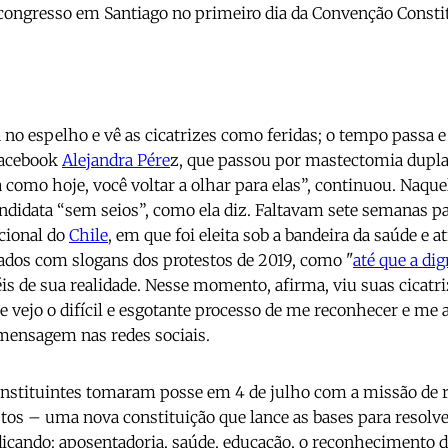
 congresso em Santiago no primeiro dia da Convenção Const
 no espelho e vê as cicatrizes como feridas; o tempo passa e
Facebook
Alejandra Pére
z, que passou por mastectomia dupla
 como hoje, você voltar a olhar para elas”, continuou. Naque
didata “sem seios”, como ela diz. Faltavam sete semanas p
cional do
Chile
, em que foi eleita sob a bandeira da saúde e 
ados com slogans dos protestos de 2019, como "
até que a di
fiéis de sua realidade. Nesse momento, afirma, viu suas cicat
o e vejo o difícil e esgotante processo de me reconhecer e m
mensagem nas redes sociais.
constituintes tomaram posse em 4 de julho com a missão de 
os – uma nova constituição que lance as bases para resolv
dicando: aposentadoria, saúde, educação, o reconhecimento