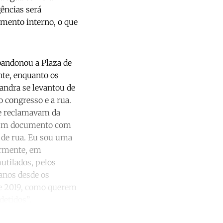
gências será
mento interno, o que
bandonou a Plaza de
nte, enquanto os
andra se levantou de
 congresso e a rua.
ue reclamavam da
er um documento com
de rua. Eu sou uma
ormente, em
utilados, pelos
anos desde os
de 2019, como querem
etidos”.