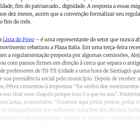
dade, fim do patriarcado... dignidade. A resposta a essas exi
mos dez meses, assim que a convenção formalizar seu regula
 o fim do mês.
da
Lista do Povo
– é uma representante do setor que nunca a
movimento rebatizou a Plaza Italia. Em uma terça-feira rece
iam a regulamentação proposta por algumas comissões, Alej
ou com passos firmes em direção à cerca que separa o antigo
de professores de Til-Til (cidade a uma hora de Santiago) q
de sua previdência social pelo município. Depois de receb
o, Pérez comentou à imprensa: “Eu venho dos movimentos 
 vou tirar esse chapéu porque isso é o que eu sou”. Posteri
rasCartas, acrescentou: “Estamos aqui pelos presos, pelos m
os os companheiros que sofreram violações dos direitos hum
s protestos não aconteceram apenas de outubro a dezembro 
povo continua mobilizado e companheiros continuam sendo d