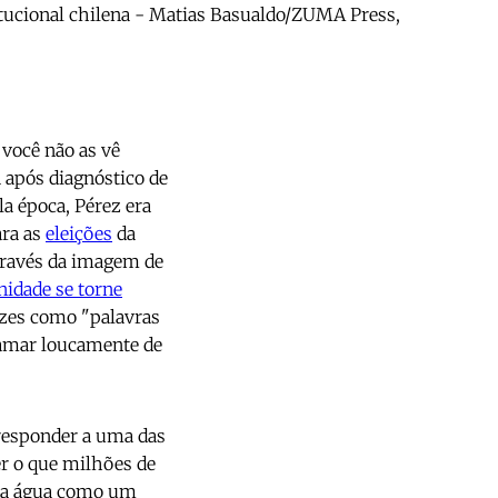
itucional chilena - Matias Basualdo/ZUMA Press,
 você não as vê
 após diagnóstico de
la época, Pérez era
ara as
eleições
da
através da imagem de
gnidade se torne
rizes como "palavras
e amar loucamente de
responder a uma das
er o que milhões de
 da água como um