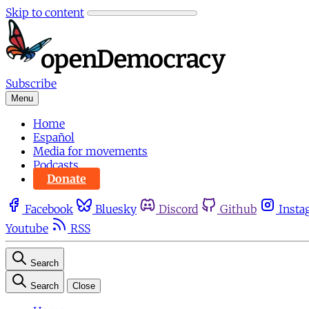
Skip to content
Subscribe
Menu
Home
Español
Media for movements
Podcasts
Donate
Facebook
Bluesky
Discord
Github
Insta
Youtube
RSS
Search
Search
Close