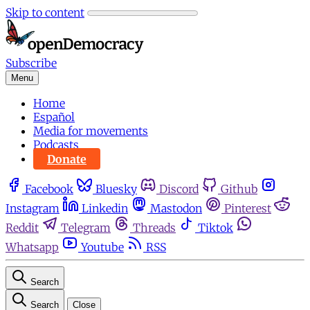
Skip to content
Subscribe
Menu
Home
Español
Media for movements
Podcasts
Donate
Facebook
Bluesky
Discord
Github
Instagram
Linkedin
Mastodon
Pinterest
Reddit
Telegram
Threads
Tiktok
Whatsapp
Youtube
RSS
Search
Search
Close