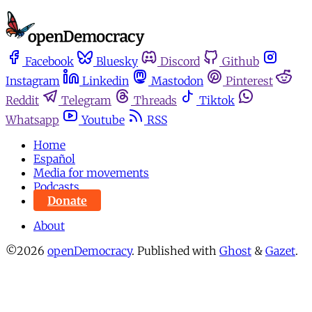
Facebook
Bluesky
Discord
Github
Instagram
Linkedin
Mastodon
Pinterest
Reddit
Telegram
Threads
Tiktok
Whatsapp
Youtube
RSS
Home
Español
Media for movements
Podcasts
Donate
About
©2026
openDemocracy
.
Published with
Ghost
&
Gazet
.