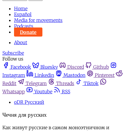
Home
Español
Media for movements
Podcasts
Donate
About
Subscribe
Follow us
Facebook
Bluesky
Discord
Github
Instagram
Linkedin
Mastodon
Pinterest
Reddit
Telegram
Threads
Tiktok
Whatsapp
Youtube
RSS
oDR Русский
Чечня для русских
Как живут русские в самом моноэтничном и