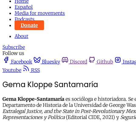
Home
Español
Media for movements
Podcasts
Donate
About
Subscribe
Follow us
Facebook
Bluesky
Discord
Github
Insta
Youtube
RSS
Gema Kloppe Santamaría
Gema Kloppe-Santamaría
es socióloga e historiadora. Se
Departamento de Historia de la Universidad de George Wash
Extralegal Justice, and the State in Post-Revolutionary Mex
Representaciones y
Política
(Editorial CIDE, 2021) y
Seguri