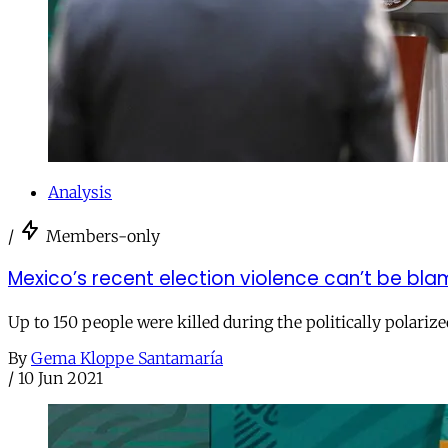
Analysis
/
Members-only
Mexico’s recent election violence can’t be b
Up to 150 people were killed during the politically polarize
By
Gema Kloppe Santamaría
/
10 Jun 2021