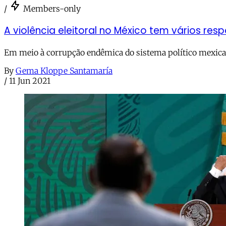
/
Members-only
A violência eleitoral no México tem vários res
Em meio à corrupção endêmica do sistema político mexicano
By
Gema Kloppe Santamaría
/
11 Jun 2021