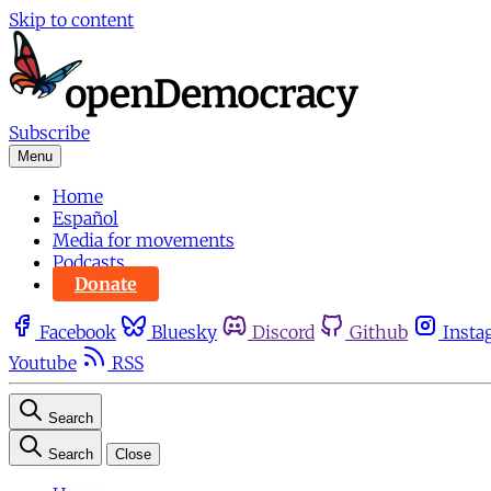
Skip to content
Subscribe
Menu
Home
Español
Media for movements
Podcasts
Donate
Facebook
Bluesky
Discord
Github
Insta
Youtube
RSS
Search
Search
Close