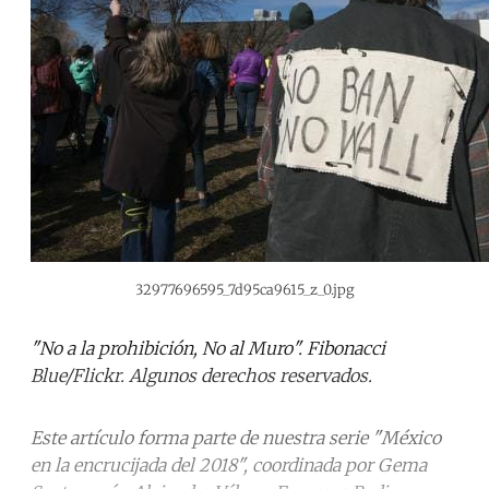
32977696595_7d95ca9615_z_0.jpg
"No a la prohibición, No al Muro". Fibonacci
Blue/Flickr. Algunos derechos reservados.
Este artículo forma parte de nuestra serie "México
en la encrucijada del 2018", coordinada por Gema