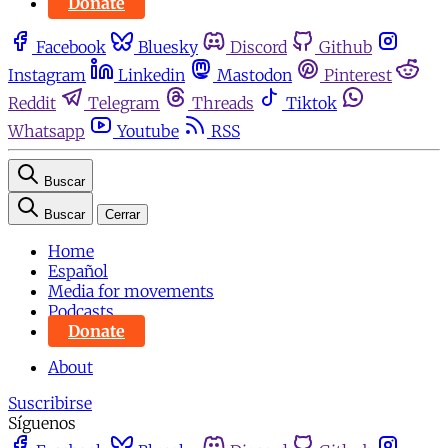
Donate
Facebook
Bluesky
Discord
Github
Instagram
Linkedin
Mastodon
Pinterest
Reddit
Telegram
Threads
Tiktok
Whatsapp
Youtube
RSS
Buscar
Buscar
Cerrar
Home
Español
Media for movements
Podcasts
Donate
About
Suscribirse
Síguenos