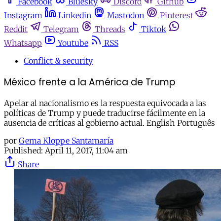
Facebook
Bluesky
Discord
Github
Instagram
Linkedin
Mastodon
Pinterest
Reddit
Telegram
Threads
Tiktok
Whatsapp
Youtube
RSS
Conflict & security
México frente a la América de Trump
Apelar al nacionalismo es la respuesta equivocada a las
políticas de Trump y puede traducirse fácilmente en la
ausencia de críticas al gobierno actual. English Português
por
Gema Kloppe Santamaría
Published:
April 11, 2017, 11:04 am
Share