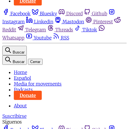
Donate
Facebook
Bluesky
Discord
Github
Instagram
Linkedin
Mastodon
Pinterest
Reddit
Telegram
Threads
Tiktok
Whatsapp
Youtube
RSS
Buscar
Buscar
Cerrar
Home
Español
Media for movements
Podcasts
Donate
About
Suscribirse
Síguenos