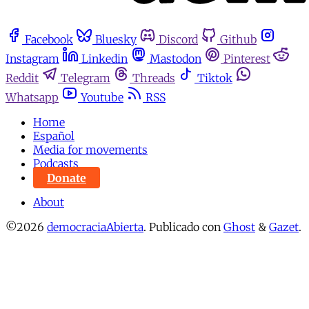
Facebook
Bluesky
Discord
Github
Instagram
Linkedin
Mastodon
Pinterest
Reddit
Telegram
Threads
Tiktok
Whatsapp
Youtube
RSS
Home
Español
Media for movements
Podcasts
Donate
About
©2026
democraciaAbierta
.
Publicado con
Ghost
&
Gazet
.