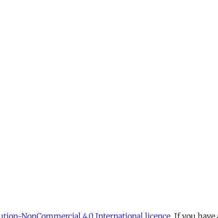
tion-NonCommercial 4.0 International licence
. If you have