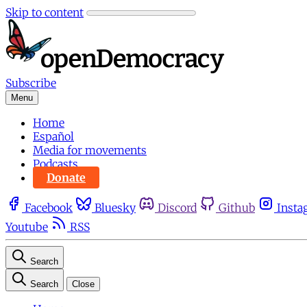
Skip to content
Subscribe
Menu
Home
Español
Media for movements
Podcasts
Donate
Facebook
Bluesky
Discord
Github
Insta
Youtube
RSS
Search
Search
Close