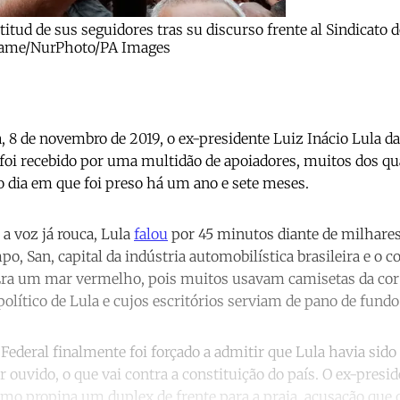
ultitud de sus seguidores tras su discurso frente al Sindica
ltrame/NurPhoto/PA Images
, 8 de novembro de 2019, o ex-presidente Luiz Inácio Lula da
 foi recebido por uma multidão de apoiadores, muitos dos 
 dia em que foi preso há um ano e sete meses.
 a voz já rouca, Lula
falou
por 45 minutos diante de milhare
, San, capital da indústria automobilística brasileira e o c
 Era um mar vermelho, pois muitos usavam camisetas da cor
olítico de Lula e cujos escritórios serviam de pano de fundo
ederal finalmente foi forçado a admitir que Lula havia sido
r ouvido, o que vai contra a constituição do país. O ex-presi
como propina um duplex de frente para a praia, acusação qu