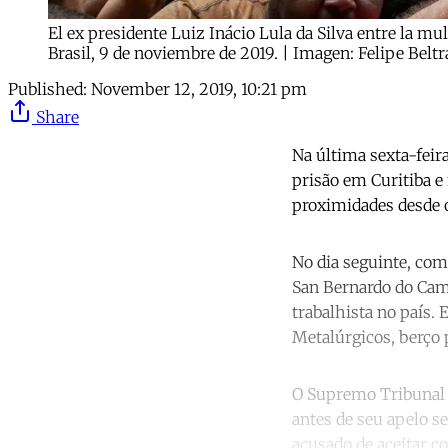
El ex presidente Luiz Inácio Lula da Silva entre la m
Brasil, 9 de noviembre de 2019. | Imagen: Felipe Be
Published:
November 12, 2019, 10:21 pm
Share
Na última sexta-feira
prisão em Curitiba e
proximidades desde o
No dia seguinte, com
San Bernardo do Campo
trabalhista no país.
Metalúrgicos, berço p
O Supremo Tribunal F
antes de seu apelo se
acusado de aceitar 