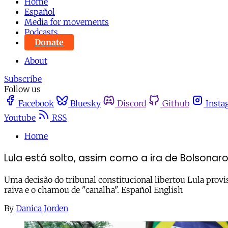
Home
Español
Media for movements
Podcasts
Donate
About
Subscribe
Follow us
Facebook
Bluesky
Discord
Github
Insta
Youtube
RSS
Home
Lula está solto, assim como a ira de Bolsonar
Uma decisão do tribunal constitucional libertou Lula prov
raiva e o chamou de "canalha". Español English
By
Danica Jorden