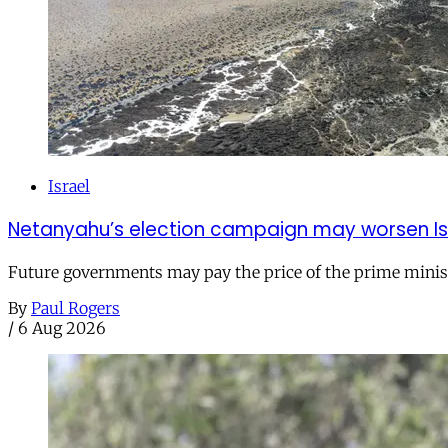
Israel
Netanyahu’s election campaign may worsen Isra
Future governments may pay the price of the prime ministe
By
Paul Rogers
/
6 Aug 2026