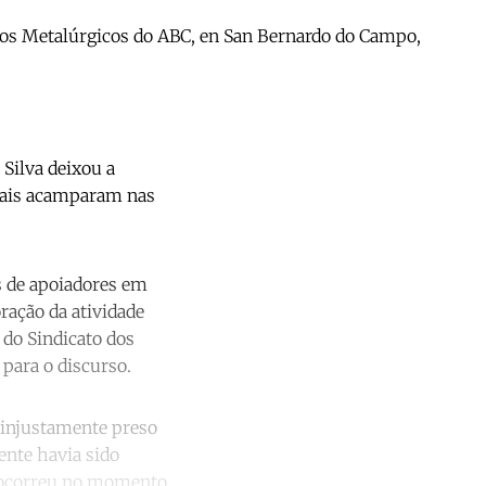
to dos Metalúrgicos do ABC, en San Bernardo do Campo,
 Silva deixou a
quais acamparam nas
s de apoiadores em
oração da atividade
 do Sindicato dos
 para o discurso.
 injustamente preso
dente havia sido
e ocorreu no momento