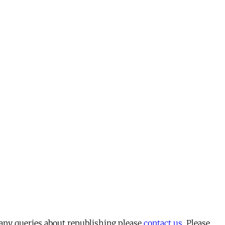
 any queries about republishing please
contact us
. Please