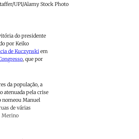
ltaffer/UPI/Alamy Stock Photo
vitória do presidente
do por Keiko
ncia de Kuczynski
em
 Congresso
, que por
es da população, a
o atenuada pela crise
sso nomeou Manuel
uas de várias
r, Merino