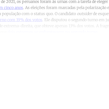
 de 2021, os peruanos foram às urnas com a tarefa de elege
em cinco anos
. As eleições foram marcadas pela polarização e
 população com o status quo. O candidato
outsider
de esque
urno com 19% dos votos
. Ele disputou o segundo turno em j
de extrema-direita, que obteve apenas 13% dos votos. A fra
 que
dois extremos se enfrentassem no segundo turno
.
ntinue reading with a free acco
Subscribe for free
Already have an account?
Sign in