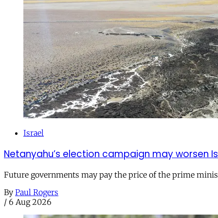
Israel
Netanyahu’s election campaign may worsen Isra
Future governments may pay the price of the prime ministe
By
Paul Rogers
/
6 Aug 2026