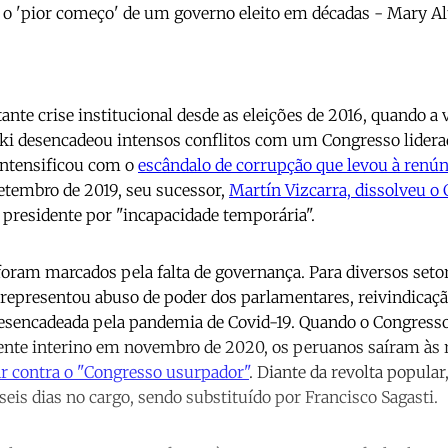
m o 'pior começo' de um governo eleito em décadas - Mary A
nte crise institucional desde as eleições de 2016, quando a 
ki desencadeou intensos conflitos com um Congresso lidera
 intensificou com o
escândalo de corrupção que levou à renú
etembro de 2019, seu sucessor,
Martín Vizcarra, dissolveu o
presidente por "incapacidade temporária".
oram marcados pela falta de governança. Para diversos setor
representou abuso de poder dos parlamentares, reivindicaçã
desencadeada pela pandemia de Covid-19. Quando o Congre
nte interino em novembro de 2020, os peruanos saíram às r
ar contra o "Congresso usurpador"
. Diante da revolta popula
is dias no cargo, sendo substituído por Francisco Sagasti.