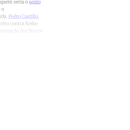
r quem seria o
sexto
 o
rda,
Pedro Castillo,
unho contra Keiko
gmentação dos blocos
unt