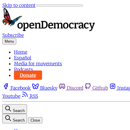
Skip to content
Subscribe
Menu
Home
Español
Media for movements
Podcasts
Donate
Facebook
Bluesky
Discord
Github
Insta
Youtube
RSS
Search
Search
Close