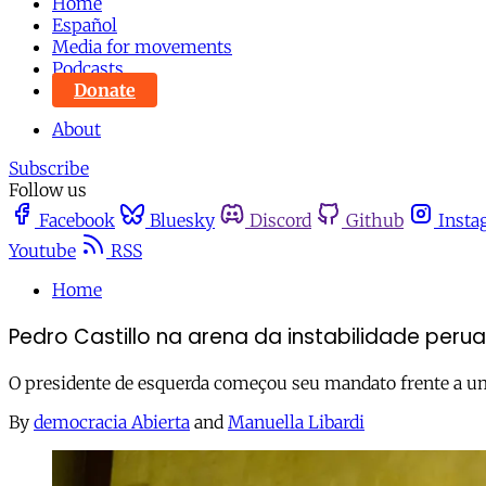
Home
Español
Media for movements
Podcasts
Donate
About
Subscribe
Follow us
Facebook
Bluesky
Discord
Github
Insta
Youtube
RSS
Home
Pedro Castillo na arena da instabilidade peru
O presidente de esquerda começou seu mandato frente a u
By
democracia Abierta
and
Manuella Libardi