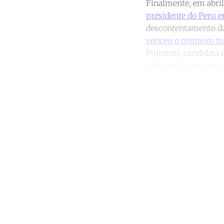
Finalmente, em abril
presidente do Peru 
descontentamento da
venceu o primeiro t
Fujimori, candidata 
tradicionais fez com
Co