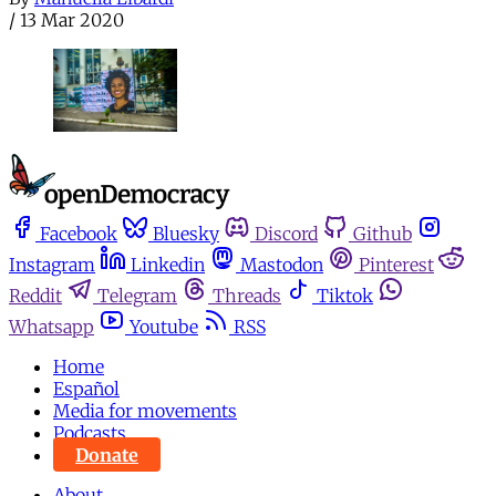
/
13 Mar 2020
Facebook
Bluesky
Discord
Github
Instagram
Linkedin
Mastodon
Pinterest
Reddit
Telegram
Threads
Tiktok
Whatsapp
Youtube
RSS
Home
Español
Media for movements
Podcasts
Donate
About