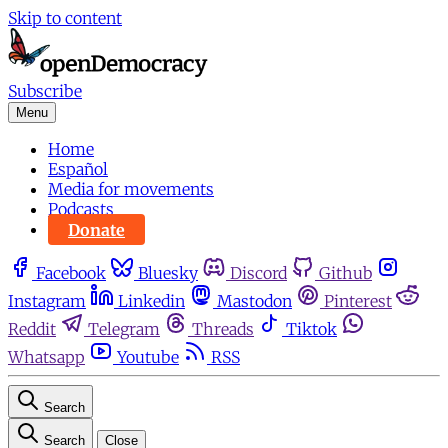
Skip to content
Subscribe
Menu
Home
Español
Media for movements
Podcasts
Donate
Facebook
Bluesky
Discord
Github
Instagram
Linkedin
Mastodon
Pinterest
Reddit
Telegram
Threads
Tiktok
Whatsapp
Youtube
RSS
Search
Search
Close