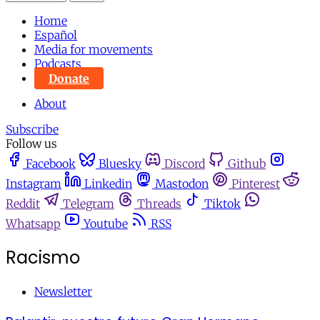
Home
Español
Media for movements
Podcasts
Donate
About
Subscribe
Follow us
Facebook
Bluesky
Discord
Github
Instagram
Linkedin
Mastodon
Pinterest
Reddit
Telegram
Threads
Tiktok
Whatsapp
Youtube
RSS
Racismo
Newsletter