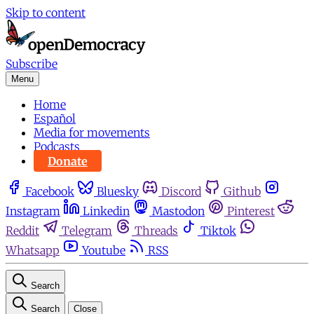
Skip to content
Subscribe
Menu
Home
Español
Media for movements
Podcasts
Donate
Facebook
Bluesky
Discord
Github
Instagram
Linkedin
Mastodon
Pinterest
Reddit
Telegram
Threads
Tiktok
Whatsapp
Youtube
RSS
Search
Search
Close