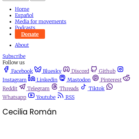
Home
Español
Media for movements
Podcasts
Donate
About
Subscribe
Follow us
Facebook
Bluesky
Discord
Github
Instagram
Linkedin
Mastodon
Pinterest
Reddit
Telegram
Threads
Tiktok
Whatsapp
Youtube
RSS
Cecilia Román