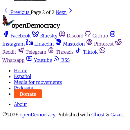
Previous
Page 2 of 2
Next
Facebook
Bluesky
Discord
Github
Instagram
Linkedin
Mastodon
Pinterest
Reddit
Telegram
Threads
Tiktok
Whatsapp
Youtube
RSS
Home
Español
Media for movements
Podcasts
Donate
About
©2026
openDemocracy
.
Published with
Ghost
&
Gazet
.