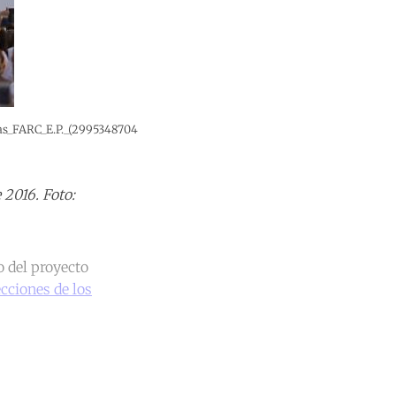
as_FARC_E.P._(2995348704
 2016. Foto:
o del proyecto
cciones de los