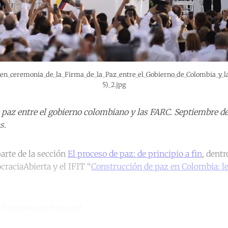
a_en_ceremonia_de_la_Firma_de_la_Paz_entre_el_Gobierno_de_Colombia_y_l
5)_2.jpg
 paz entre el gobierno colombiano y las FARC. Septiembre de
s.
arte de la sección
El proceso de paz: de principio a fin
, dentr
raciaAbierta y el IFIT “
Construcción de paz en Colombia: le
del proceso de paz aquí.