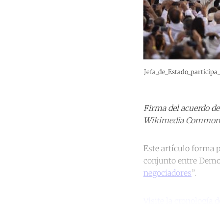
Jefa_de_Estado_particip
Firma del acuerdo de
Wikimedia Common
Este artículo forma p
conjunto entre Democ
negociadores
”.
Visite la cronología 