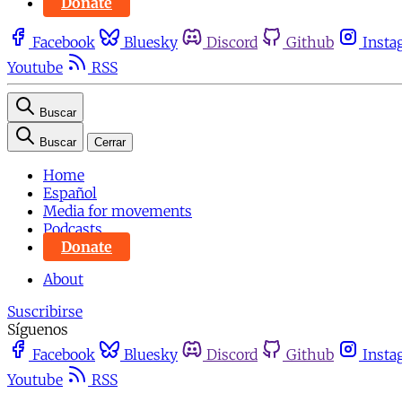
Donate
Facebook
Bluesky
Discord
Github
Insta
Youtube
RSS
Buscar
Buscar
Cerrar
Home
Español
Media for movements
Podcasts
Donate
About
Suscribirse
Síguenos
Facebook
Bluesky
Discord
Github
Insta
Youtube
RSS