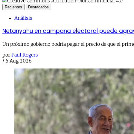
Recientes
Destacados
Análisis
Netanyahu en campaña electoral puede agravar
Un próximo gobierno podría pagar el precio de que el prime
por
Paul Rogers
/
6 Aug 2026