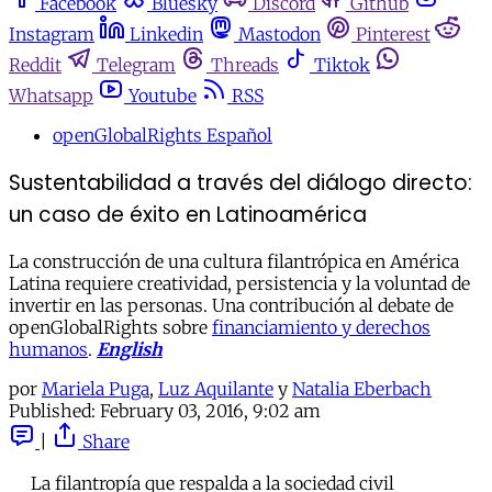
Facebook
Bluesky
Discord
Github
Instagram
Linkedin
Mastodon
Pinterest
Reddit
Telegram
Threads
Tiktok
Whatsapp
Youtube
RSS
openGlobalRights Español
Sustentabilidad a través del diálogo directo:
un caso de éxito en Latinoamérica
La construcción de una cultura filantrópica en América
Latina requiere creatividad, persistencia y la voluntad de
invertir en las personas. Una contribución al debate de
openGlobalRights sobre
financiamiento y derechos
humanos
.
English
por
Mariela Puga
,
Luz Aquilante
y
Natalia Eberbach
Published:
February 03, 2016, 9:02 am
|
Share
La filantropía que respalda a la sociedad civil