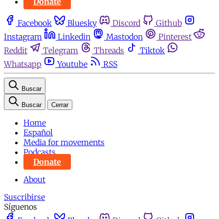
Donate
Facebook
Bluesky
Discord
Github
Instagram
Linkedin
Mastodon
Pinterest
Reddit
Telegram
Threads
Tiktok
Whatsapp
Youtube
RSS
Buscar
Buscar
Cerrar
Home
Español
Media for movements
Podcasts
Donate
About
Suscribirse
Síguenos