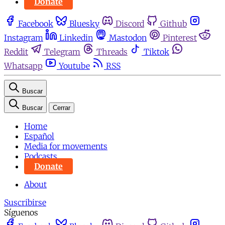
Donate
Facebook
Bluesky
Discord
Github
Instagram
Linkedin
Mastodon
Pinterest
Reddit
Telegram
Threads
Tiktok
Whatsapp
Youtube
RSS
Buscar
Buscar
Cerrar
Home
Español
Media for movements
Podcasts
Donate
About
Suscribirse
Síguenos