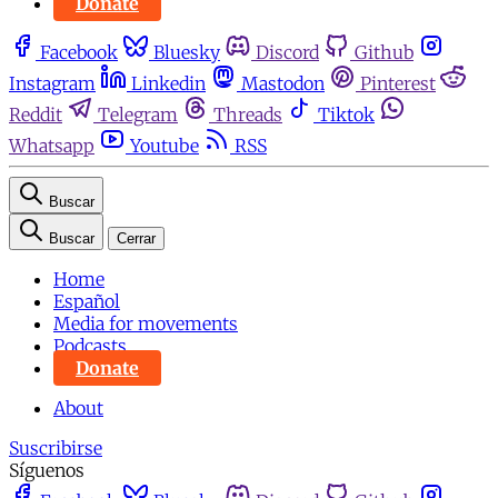
Donate
Facebook
Bluesky
Discord
Github
Instagram
Linkedin
Mastodon
Pinterest
Reddit
Telegram
Threads
Tiktok
Whatsapp
Youtube
RSS
Buscar
Buscar
Cerrar
Home
Español
Media for movements
Podcasts
Donate
About
Suscribirse
Síguenos