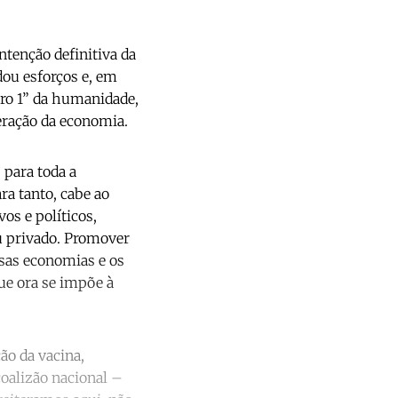
ntenção definitiva da
dou esforços e, em
ro 1” da humanidade,
eração da economia.
 para toda a
ra tanto, cabe ao
os e políticos,
ou privado. Promover
ssas economias e os
ue ora se impõe à
ão da vacina,
oalizão nacional –