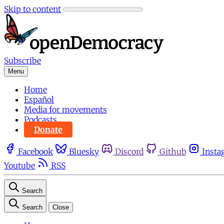
Skip to content
Subscribe
Menu
Home
Español
Media for movements
Podcasts
Donate
Facebook
Bluesky
Discord
Github
Insta
Youtube
RSS
Search
Search
Close