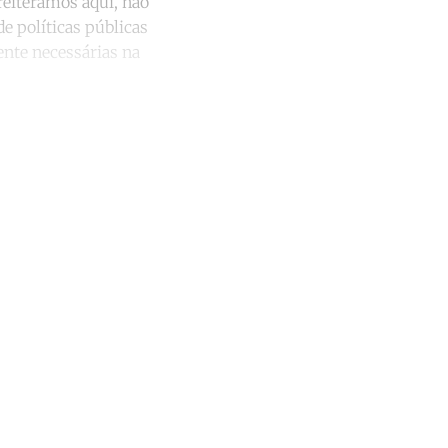
reiteramos aqui, não
e políticas públicas
ente necessárias na
unt