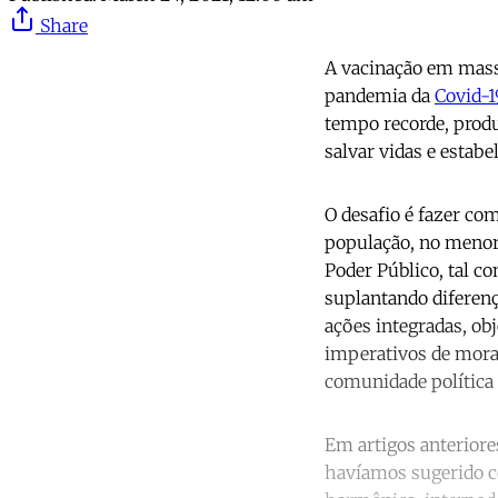
Share
A vacinação em massa
pandemia da
Covid-1
tempo recorde, prod
salvar vidas e estab
O desafio é fazer co
população, no menor 
Poder Público, tal co
suplantando diferenç
ações integradas, ob
imperativos de moral
comunidade política
Em artigos anteriore
havíamos sugerido c