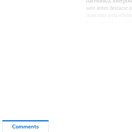
harmônica, interpod
sem antes destacar a
marcadas pela eficiê
mais grave fase pan
Co