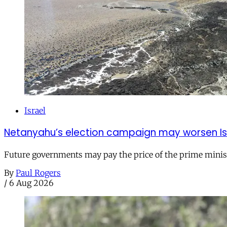
Israel
Netanyahu’s election campaign may worsen Isra
Future governments may pay the price of the prime ministe
By
Paul Rogers
/
6 Aug 2026