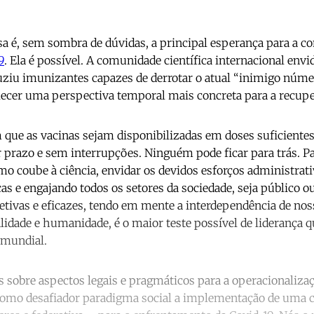
 é, sem sombra de dúvidas, a principal esperança para a co
9
. Ela é possível. A comunidade científica internacional envi
uziu imunizantes capazes de derrotar o atual “inimigo núme
elecer uma perspectiva temporal mais concreta para a recup
m que as vacinas sejam disponibilizadas em doses suficientes
prazo e sem interrupções. Ninguém pode ficar para trás. Pa
mo coube à ciência, envidar os devidos esforços administrativ
as e engajando todos os setores da sociedade, seja público 
jetivas e eficazes, tendo em mente a interdependência de no
idade e humanidade, é o maior teste possível de liderança q
 mundial.
s sobre aspectos legais e pragmáticos para a operacionalizaç
omo desafiador paradigma social a implementação de uma c