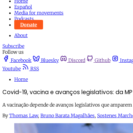
Home
Español
Media for movements
Podcasts
Donate
About
Subscribe
Follow us
Facebook
Bluesky
Discord
Github
Insta
Youtube
RSS
Home
Covid-19, vacina e avanços legislativos: da MP 1
A vacinação depende de avanços legislativos que amparem p
By
Thomas Law
,
Bruno Barata Magalhães
,
Sostenes March