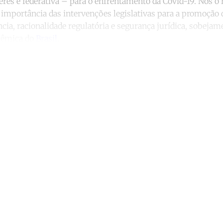
eres e federativa – para o enfrentamento da Covid-19. Nós o 
 importância das intervenções legislativas para a promoção d
ncia, racionalidade regulatória e segurança jurídica, sobejam
dêmica do
Brasil
.
ntinue reading with a free acco
Subscribe for free
Already have an account?
Sign in