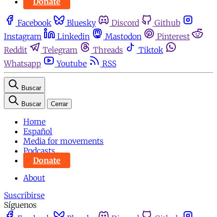
Donate
Facebook
Bluesky
Discord
Github
Instagram
Linkedin
Mastodon
Pinterest
Reddit
Telegram
Threads
Tiktok
Whatsapp
Youtube
RSS
Buscar
Buscar
Cerrar
Home
Español
Media for movements
Podcasts
Donate
About
Suscribirse
Síguenos