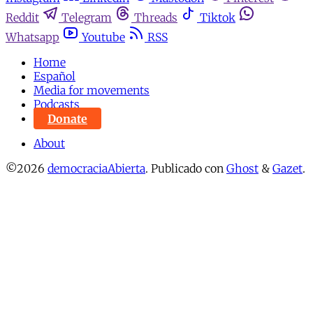
Reddit
Telegram
Threads
Tiktok
Whatsapp
Youtube
RSS
Home
Español
Media for movements
Podcasts
Donate
About
©2026
democraciaAbierta
.
Publicado con
Ghost
&
Gazet
.