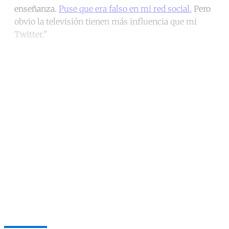
enseñanza.
Puse que era falso en mi red social.
Pero
obvio la televisión tienen más influencia que mi
Twitter."
Continue reading with a free
account
Subscribe for free
Already have an account?
Sign in