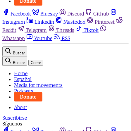
Donate
Facebook
Bluesky
Discord
Github
Instagram
Linkedin
Mastodon
Pinterest
Reddit
Telegram
Threads
Tiktok
Whatsapp
Youtube
RSS
Buscar
Buscar
Cerrar
Home
Español
Media for movements
Podcasts
Donate
About
Suscribirse
Síguenos