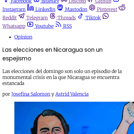
Facebook
Bluesky
Discord
Github
Instagram
Linkedin
Mastodon
Pinterest
Reddit
Telegram
Threads
Tiktok
Whatsapp
Youtube
RSS
Opinion
Las elecciones en Nicaragua son un
espejismo
Las elecciones del domingo son solo un episodio de la
monumental crisis en la que Nicaragua se encuentra
estancada
por
Josefina Salomon
y
Astrid Valencia