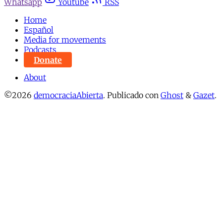
Whatsapp
Youtube
RSS
Home
Español
Media for movements
Podcasts
Donate
About
©2026
democraciaAbierta
.
Publicado con
Ghost
&
Gazet
.