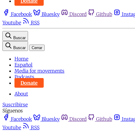
Donate
Facebook
Bluesky
Discord
Github
Insta
Youtube
RSS
Buscar
Buscar
Cerrar
Home
Español
Media for movements
Podcasts
Donate
About
Suscribirse
Síguenos
Facebook
Bluesky
Discord
Github
Insta
Youtube
RSS