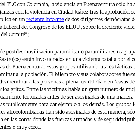
del TLC con Colombia, la violencia en Buenaventura sólo ha
janzas con la violencia en Ciudad Juárez tras la aprobación 
xplica en un
reciente informe
de dos dirigentes demócratas d
 Laboral del Congreso de los EE.UU., sobre la creciente viol
 del Comité"):
 de postdesmovilización paramilitar o paramilitares reagru
strojos) están involucrados en una violenta batalla por el co
as de Buenaventura. Estos grupos utilizan brutales tácticas t
 dominar a la población. El Miembro y sus colaboradores fuer
desmembrar a las personas a plena luz del día o en "casas de 
r los gritos. Entre las víctimas había un gran número de mu
xualmente torturadas antes de ser asesinadas de una manera s
as públicamente para dar ejemplo a los demás. Los grupos l
s afrocolombianas han sido asesinadas de esta manera, sólo
la en las zonas donde las fuerzas armadas y de seguridad públ
sentes o muy cerca.