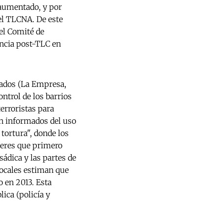
 aumentado, y por
del TLCNA. De este
el Comité de
encia post-TLC en
pados (La Empresa,
ntrol de los barrios
erroristas para
on informados del uso
tortura", donde los
jeres que primero
ádica y las partes de
ocales estiman que
 en 2013. Esta
ica (policía y