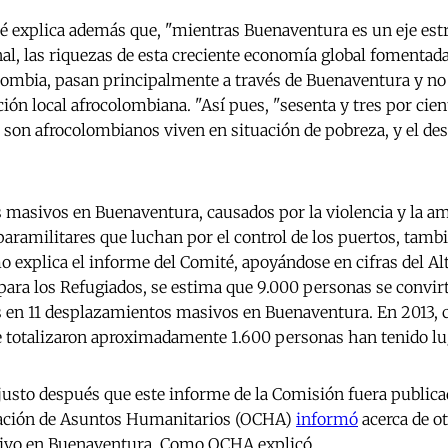
é explica además que, "mientras Buenaventura es un eje estr
al, las riquezas de esta creciente economía global fomentada
ombia, pasan principalmente a través de Buenaventura y no 
ción local afrocolombiana. "Así pues, "sesenta y tres por cien
son afrocolombianos viven en situación de pobreza, y el de
masivos en Buenaventura, causados por la violencia y la am
paramilitares que luchan por el control de los puertos, tam
 explica el informe del Comité, apoyándose en cifras del A
para los Refugiados, se estima que 9.000 personas se convir
 en 11 desplazamientos masivos en Buenaventura. En 2013, 
totalizaron aproximadamente 1.600 personas han tenido lug
usto después que este informe de la Comisión fuera publicado
nación de Asuntos Humanitarios (OCHA)
informó
acerca de ot
ivo en Buenaventura. Como OCHA explicó,