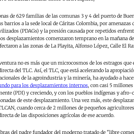
nas de 629 familias de las comunas 3 y 4 del puerto de Buena
s barrios a la sede local de Cáritas Colombia, por amenazas 
lizados (PDAGs) y la presión causada por repetidos enfre
 Los desplazamientos comenzaron temprano en la mañana del
ectaron a las zonas de La Playita, Alfonso López, Calle El Ra
ventura no es más que un microcosmos de los estragos que e
ecta del TLC. Así, el TLC, que está acelerando la apropiación
nacionales de la agroindustria y la minería, ha ayudado a ha
ndo para los desplazamientos internos
, con casi 5 millone
ente (PDI) y creciendo, y con los pueblos indígenas y afr
onadas de este desplazamiento. Una vez más, este desplazami
TLCAN, cuando cerca de 2 millones de pequeños agricultores
recta de las disposiciones agrícolas de ese acuerdo.
bras del padre fundador del moderno tratado de "libre comerc