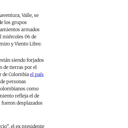
ventura, Valle, se
de los grupos
ntamientos armados
 miércoles 06 de
miro y Viento Libre.
stán siendo forjados
 de tierras por el
cer de Colombia
el país
s de personas
o-colombianos como
ento refleja el de
 fueron desplazados
io", el ex presidente