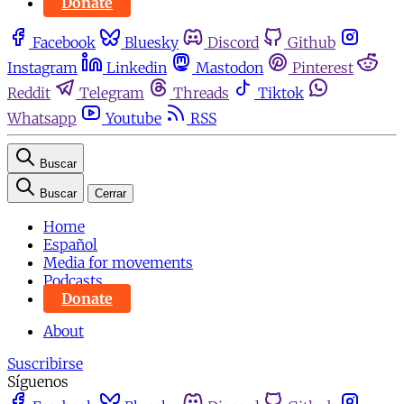
Donate
Facebook
Bluesky
Discord
Github
Instagram
Linkedin
Mastodon
Pinterest
Reddit
Telegram
Threads
Tiktok
Whatsapp
Youtube
RSS
Buscar
Buscar
Cerrar
Home
Español
Media for movements
Podcasts
Donate
About
Suscribirse
Síguenos