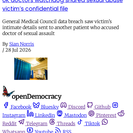
UK doctors watchdog shared sexual abuse
victim’s confidential file
General Medical Council data breach saw victim’s
intimate details sent to another patient who accused
doctor of sexual assault
By
Sian Norris
/
28 Jul 2026
Facebook
Bluesky
Discord
Github
Instagram
Linkedin
Mastodon
Pinterest
Reddit
Telegram
Threads
Tiktok
Whatsapp
Youtube
RSS