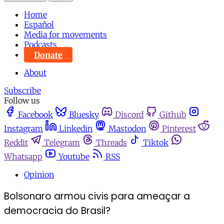
Home
Español
Media for movements
Podcasts
Donate
About
Subscribe
Follow us
Facebook
Bluesky
Discord
Github
Instagram
Linkedin
Mastodon
Pinterest
Reddit
Telegram
Threads
Tiktok
Whatsapp
Youtube
RSS
Opinion
Bolsonaro armou civis para ameaçar a
democracia do Brasil?