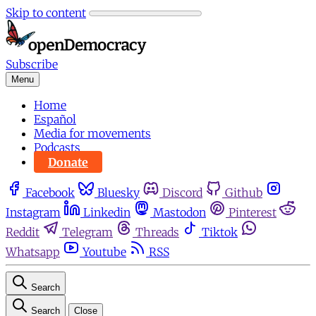
Skip to content
Subscribe
Menu
Home
Español
Media for movements
Podcasts
Donate
Facebook
Bluesky
Discord
Github
Instagram
Linkedin
Mastodon
Pinterest
Reddit
Telegram
Threads
Tiktok
Whatsapp
Youtube
RSS
Search
Search
Close