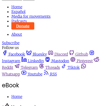
Home
Español
Media for movements
Podcasts
Donate
About
Subscribe
Follow us
Facebook
Bluesky
Discord
Github
Instagram
Linkedin
Mastodon
Pinterest
Reddit
Telegram
Threads
Tiktok
Whatsapp
Youtube
RSS
eBook
Home