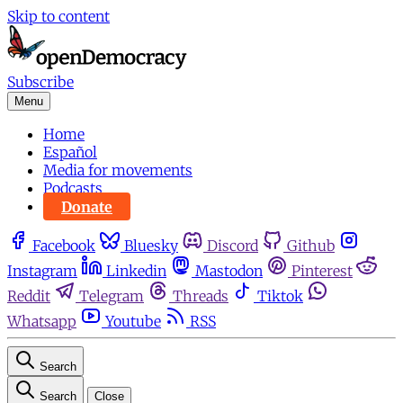
Skip to content
Subscribe
Menu
Home
Español
Media for movements
Podcasts
Donate
Facebook
Bluesky
Discord
Github
Instagram
Linkedin
Mastodon
Pinterest
Reddit
Telegram
Threads
Tiktok
Whatsapp
Youtube
RSS
Search
Search
Close