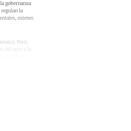
n la gobernanza
 regulan la
entales, existen
Jamaica, Perú,
n del agua y la
es analizados.
unt