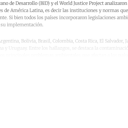
ano de Desarrollo (BID) y el World Justice Project analizaro
s de América Latina, es decir las instituciones y normas que
te. Si bien todos los países incorporaron legislaciones ambi
 su implementación.
rgentina, Bolivia, Brasil, Colombia, Costa Rica, El Salvador, 
 y Uruguay. Entre los hallazgos, se destaca la contaminació
os principales problemas ambientales que afectan a los país
ntinue reading with a free acco
Subscribe for free
Already have an account?
Sign in