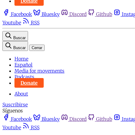
Donate
Facebook
Bluesky
Discord
Github
Insta
Youtube
RSS
Buscar
Buscar
Cerrar
Home
Español
Media for movements
Podcasts
Donate
About
Suscribirse
Síguenos
Facebook
Bluesky
Discord
Github
Insta
Youtube
RSS