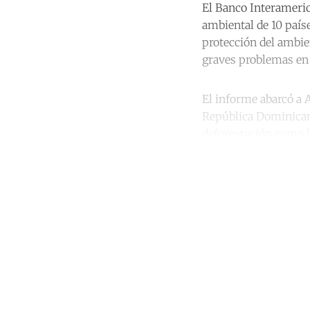
El Banco Interameric
ambiental de 10 paíse
protección del ambien
graves problemas en
El informe abarcó a A
República Dominicana
deforestación como l
Co