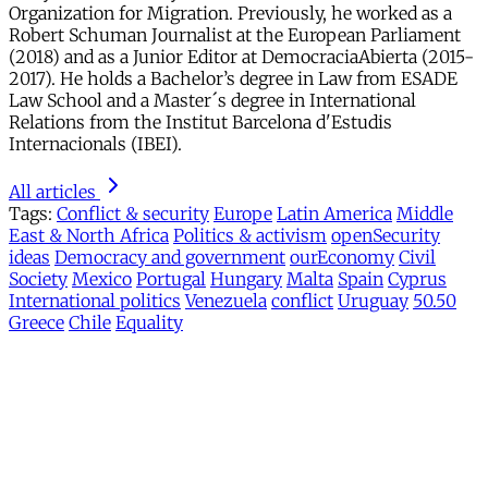
Organization for Migration. Previously, he worked as a
Robert Schuman Journalist at the European Parliament
(2018) and as a Junior Editor at DemocraciaAbierta (2015-
2017). He holds a Bachelor’s degree in Law from ESADE
Law School and a Master´s degree in International
Relations from the Institut Barcelona d'Estudis
Internacionals (IBEI).
All articles
Tags:
Conflict & security
Europe
Latin America
Middle
East & North Africa
Politics & activism
openSecurity
ideas
Democracy and government
ourEconomy
Civil
Society
Mexico
Portugal
Hungary
Malta
Spain
Cyprus
International politics
Venezuela
conflict
Uruguay
50.50
Greece
Chile
Equality