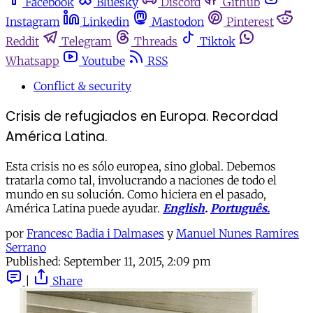
Facebook
Bluesky
Discord
Github
Instagram
Linkedin
Mastodon
Pinterest
Reddit
Telegram
Threads
Tiktok
Whatsapp
Youtube
RSS
Conflict & security
Crisis de refugiados en Europa. Recordad
América Latina.
Esta crisis no es sólo europea, sino global. Debemos
tratarla como tal, involucrando a naciones de todo el
mundo en su solución. Como hiciera en el pasado,
América Latina puede ayudar.
English
.
Português.
por
Francesc Badia i Dalmases
y
Manuel Nunes Ramires
Serrano
Published:
September 11, 2015, 2:09 pm
|
Share