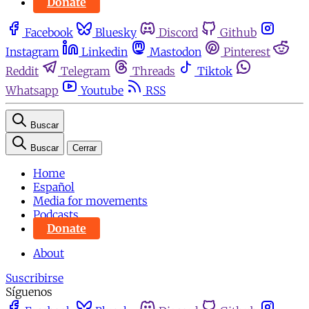
Donate
Facebook
Bluesky
Discord
Github
Instagram
Linkedin
Mastodon
Pinterest
Reddit
Telegram
Threads
Tiktok
Whatsapp
Youtube
RSS
Buscar
Buscar
Cerrar
Home
Español
Media for movements
Podcasts
Donate
About
Suscribirse
Síguenos