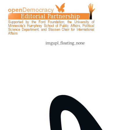
imgupl_floating_none