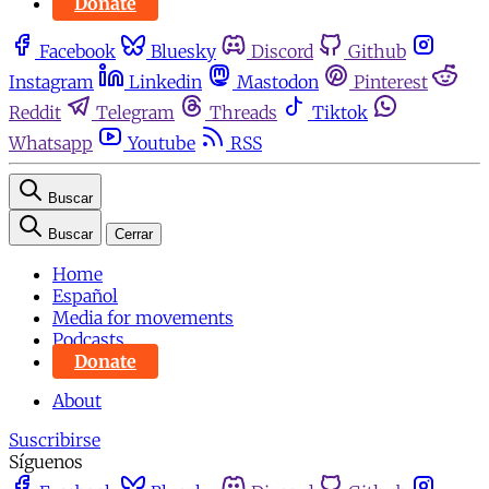
Donate
Facebook
Bluesky
Discord
Github
Instagram
Linkedin
Mastodon
Pinterest
Reddit
Telegram
Threads
Tiktok
Whatsapp
Youtube
RSS
Buscar
Buscar
Cerrar
Home
Español
Media for movements
Podcasts
Donate
About
Suscribirse
Síguenos