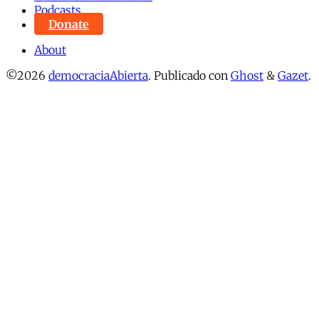
Podcasts
Donate
About
©2026
democraciaAbierta
.
Publicado con
Ghost
&
Gazet
.