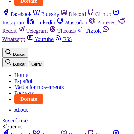
Donate
Facebook
Bluesky
Discord
Github
Instagram
Linkedin
Mastodon
Pinterest
Reddit
Telegram
Threads
Tiktok
Whatsapp
Youtube
RSS
Buscar
Buscar
Cerrar
Home
Español
Media for movements
Podcasts
Donate
About
Suscribirse
Síguenos