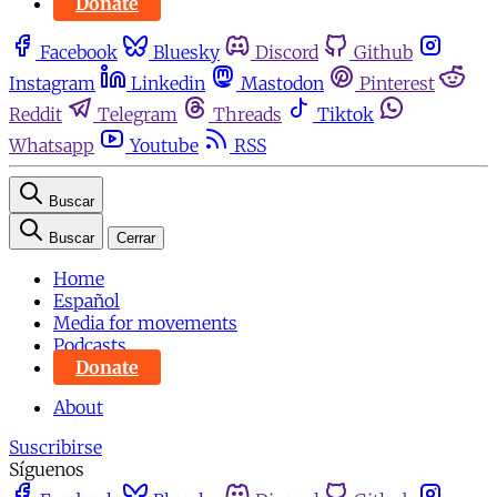
Donate
Facebook
Bluesky
Discord
Github
Instagram
Linkedin
Mastodon
Pinterest
Reddit
Telegram
Threads
Tiktok
Whatsapp
Youtube
RSS
Buscar
Buscar
Cerrar
Home
Español
Media for movements
Podcasts
Donate
About
Suscribirse
Síguenos