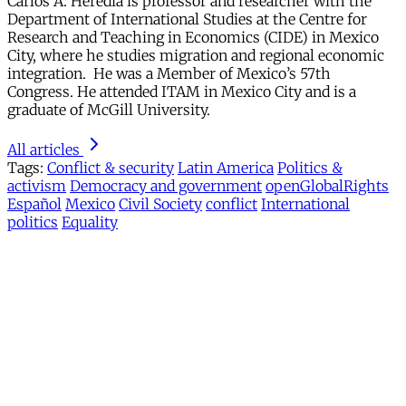
Carlos A. Heredia is professor and researcher with the
Department of International Studies at the Centre for
Research and Teaching in Economics (CIDE) in Mexico
City, where he studies migration and regional economic
integration. He was a Member of Mexico’s 57th
Congress. He attended ITAM in Mexico City and is a
graduate of McGill University.
All articles
Tags:
Conflict & security
Latin America
Politics &
activism
Democracy and government
openGlobalRights
Español
Mexico
Civil Society
conflict
International
politics
Equality