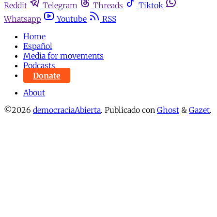
Reddit
Telegram
Threads
Tiktok
Whatsapp
Youtube
RSS
Home
Español
Media for movements
Podcasts
Donate
About
©2026
democraciaAbierta
.
Publicado con
Ghost
&
Gazet
.