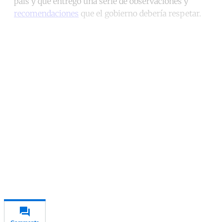
país y que entregó una serie de observaciones y
recomendaciones
que el gobierno debería respetar.
Continue reading with a free
account
Subscribe for free
Already have an account?
Sign in