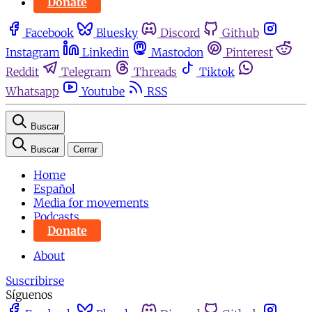
Donate
Facebook
Bluesky
Discord
Github
Instagram
Linkedin
Mastodon
Pinterest
Reddit
Telegram
Threads
Tiktok
Whatsapp
Youtube
RSS
Buscar
Buscar
Cerrar
Home
Español
Media for movements
Podcasts
Donate
About
Suscribirse
Síguenos