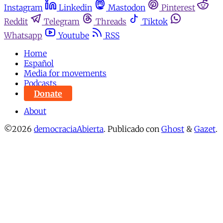
Instagram
Linkedin
Mastodon
Pinterest
Reddit
Telegram
Threads
Tiktok
Whatsapp
Youtube
RSS
Home
Español
Media for movements
Podcasts
Donate
About
©2026
democraciaAbierta
.
Publicado con
Ghost
&
Gazet
.