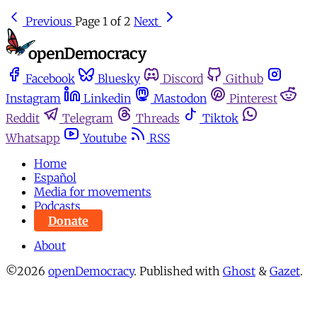
Previous
Page 1 of 2
Next
Facebook
Bluesky
Discord
Github
Instagram
Linkedin
Mastodon
Pinterest
Reddit
Telegram
Threads
Tiktok
Whatsapp
Youtube
RSS
Home
Español
Media for movements
Podcasts
Donate
About
©2026
openDemocracy
.
Published with
Ghost
&
Gazet
.