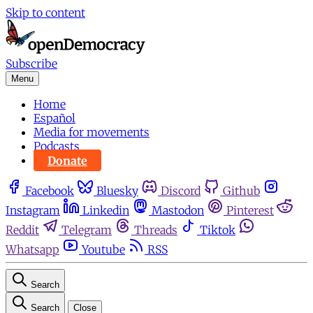
Skip to content
Subscribe
Menu
Home
Español
Media for movements
Podcasts
Donate
Facebook
Bluesky
Discord
Github
Instagram
Linkedin
Mastodon
Pinterest
Reddit
Telegram
Threads
Tiktok
Whatsapp
Youtube
RSS
Search
Search
Close