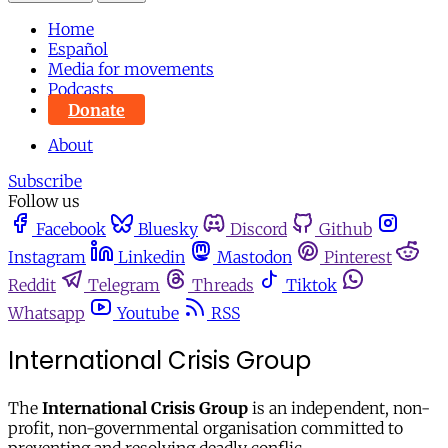
Home
Español
Media for movements
Podcasts
Donate
About
Subscribe
Follow us
Facebook
Bluesky
Discord
Github
Instagram
Linkedin
Mastodon
Pinterest
Reddit
Telegram
Threads
Tiktok
Whatsapp
Youtube
RSS
International Crisis Group
The
International Crisis Group
is an independent, non-
profit, non-governmental organisation committed to