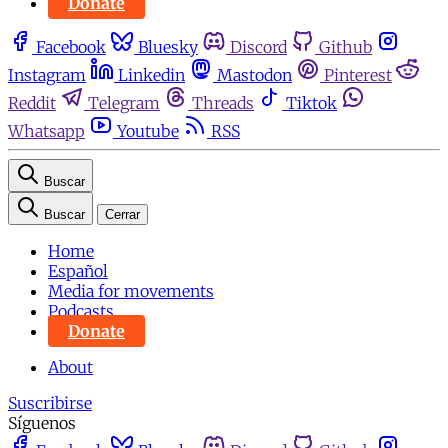
Donate
Facebook
Bluesky
Discord
Github
Instagram
Linkedin
Mastodon
Pinterest
Reddit
Telegram
Threads
Tiktok
Whatsapp
Youtube
RSS
Buscar
Buscar
Cerrar
Home
Español
Media for movements
Podcasts
Donate
About
Suscribirse
Síguenos