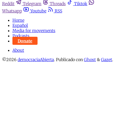
Reddit
Telegram
Threads
Tiktok
Whatsapp
Youtube
RSS
Home
Español
Media for movements
Podcasts
Donate
About
©2026
democraciaAbierta
.
Publicado con
Ghost
&
Gazet
.