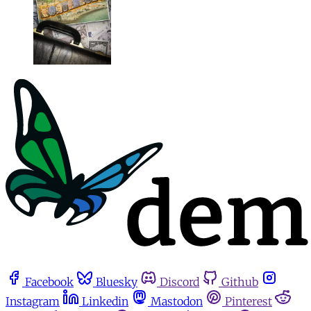
Facebook
Bluesky
Discord
Github
Instagram
Linkedin
Mastodon
Pinterest