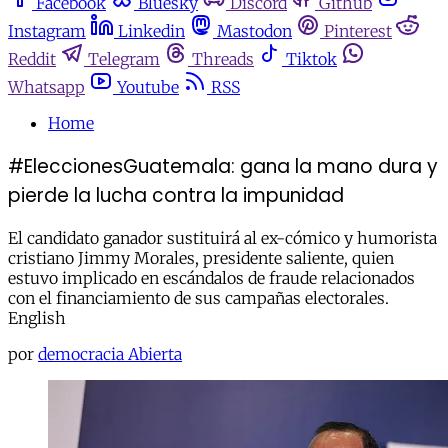
Facebook
Bluesky
Discord
Github
Instagram
Linkedin
Mastodon
Pinterest
Reddit
Telegram
Threads
Tiktok
Whatsapp
Youtube
RSS
Home
#EleccionesGuatemala: gana la mano dura y
pierde la lucha contra la impunidad
El candidato ganador sustituirá al ex-cómico y humorista
cristiano Jimmy Morales, presidente saliente, quien
estuvo implicado en escándalos de fraude relacionados
con el financiamiento de sus campañas electorales.
English
por
democracia Abierta