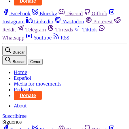
Donate
Facebook
Bluesky
Discord
Github
Instagram
Linkedin
Mastodon
Pinterest
Reddit
Telegram
Threads
Tiktok
Whatsapp
Youtube
RSS
Buscar
Buscar
Cerrar
Home
Español
Media for movements
Podcasts
Donate
About
Suscribirse
Síguenos