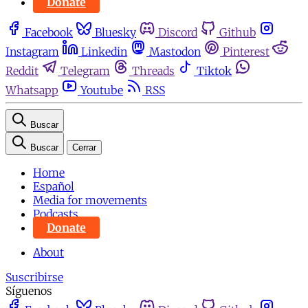
Donate
Facebook
Bluesky
Discord
Github
Instagram
Linkedin
Mastodon
Pinterest
Reddit
Telegram
Threads
Tiktok
Whatsapp
Youtube
RSS
Buscar
Buscar
Cerrar
Home
Español
Media for movements
Podcasts
Donate
About
Suscribirse
Síguenos