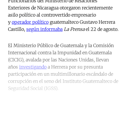
Funcionarios del Ministerio de Relaciones
Exteriores de Nicaragua otorgaron recientemente
asilo político al controvertido empresario
y
operador político
guatemalteco Gustavo Herrera
Castillo,
según informaba
La Prensa
el 22 de agosto.
El Ministerio Público de Guatemala y la Comisión
Internacional contra la Impunidad en Guatemala
(CICIG), avalada por las Naciones Unidas, llevan
años
investigando
a Herrera por su presunta
participación en un multimillonario escándalo de
corrupción en el seno del Instituto Guatemalteco de
Seguridad Social (IGSS).
Continue reading with a free
account