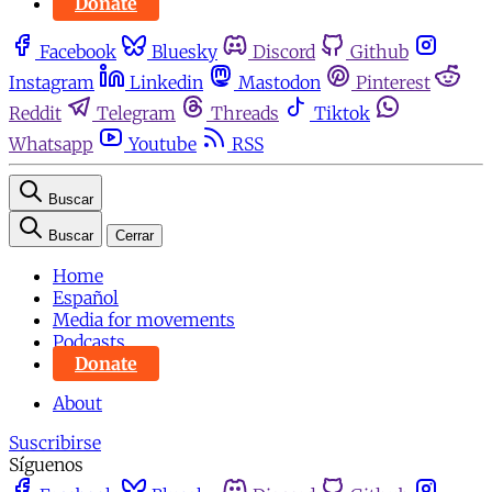
Donate
Facebook
Bluesky
Discord
Github
Instagram
Linkedin
Mastodon
Pinterest
Reddit
Telegram
Threads
Tiktok
Whatsapp
Youtube
RSS
Buscar
Buscar
Cerrar
Home
Español
Media for movements
Podcasts
Donate
About
Suscribirse
Síguenos