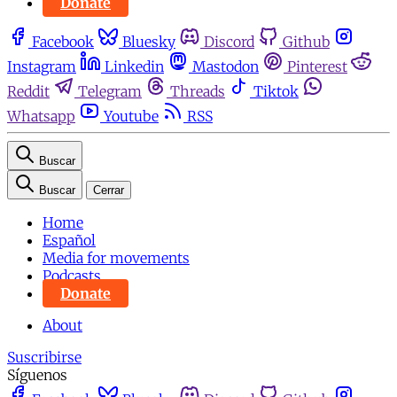
Donate
Facebook
Bluesky
Discord
Github
Instagram
Linkedin
Mastodon
Pinterest
Reddit
Telegram
Threads
Tiktok
Whatsapp
Youtube
RSS
Buscar
Buscar
Cerrar
Home
Español
Media for movements
Podcasts
Donate
About
Suscribirse
Síguenos