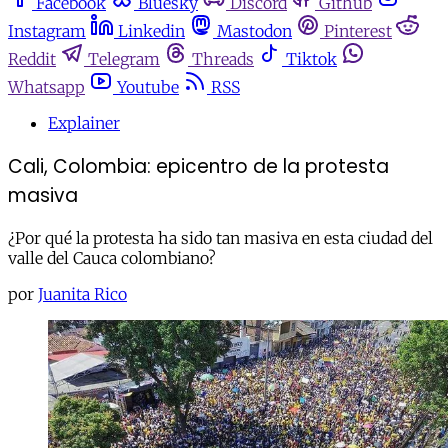
Facebook
Bluesky
Discord
Github
Instagram
Linkedin
Mastodon
Pinterest
Reddit
Telegram
Threads
Tiktok
Whatsapp
Youtube
RSS
Explainer
Cali, Colombia: epicentro de la protesta
masiva
¿Por qué la protesta ha sido tan masiva en esta ciudad del
valle del Cauca colombiano?
por
Juanita Rico