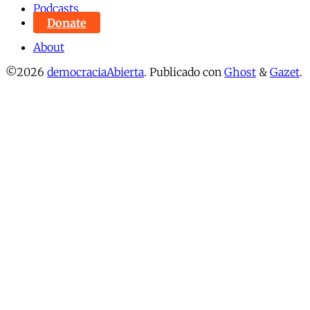
Podcasts
Donate
About
©2026
democraciaAbierta
.
Publicado con
Ghost
&
Gazet
.