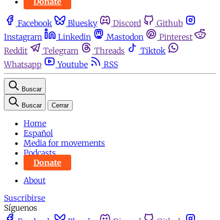
Donate
Facebook
Bluesky
Discord
Github
Instagram
Linkedin
Mastodon
Pinterest
Reddit
Telegram
Threads
Tiktok
Whatsapp
Youtube
RSS
Buscar
Buscar
Cerrar
Home
Español
Media for movements
Podcasts
Donate
About
Suscribirse
Síguenos