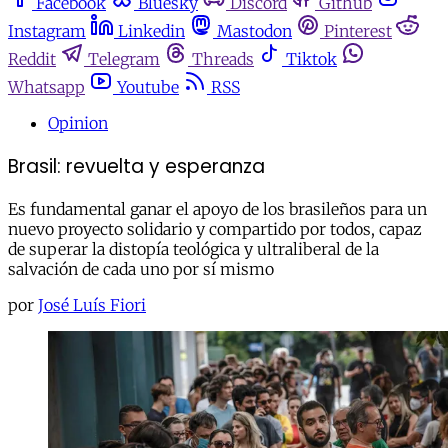
Facebook
Bluesky
Discord
Github
Instagram
Linkedin
Mastodon
Pinterest
Reddit
Telegram
Threads
Tiktok
Whatsapp
Youtube
RSS
Opinion
Brasil: revuelta y esperanza
Es fundamental ganar el apoyo de los brasileños para un
nuevo proyecto solidario y compartido por todos, capaz
de superar la distopía teológica y ultraliberal de la
salvación de cada uno por sí mismo
por
José Luís Fiori