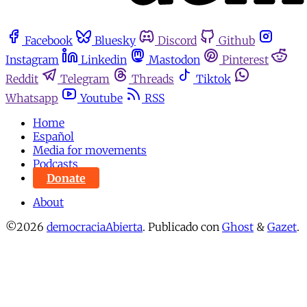
Facebook
Bluesky
Discord
Github
Instagram
Linkedin
Mastodon
Pinterest
Reddit
Telegram
Threads
Tiktok
Whatsapp
Youtube
RSS
Home
Español
Media for movements
Podcasts
Donate
About
©2026
democraciaAbierta
.
Publicado con
Ghost
&
Gazet
.