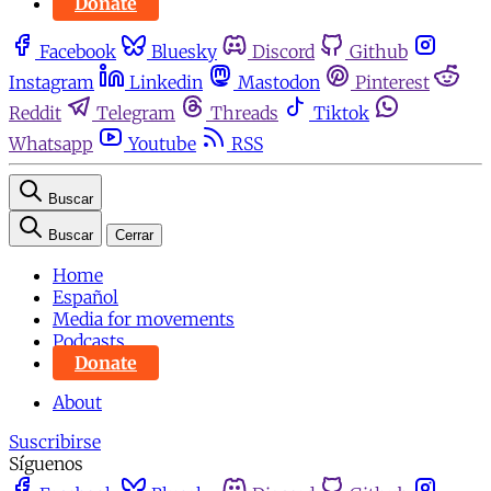
Donate
Facebook
Bluesky
Discord
Github
Instagram
Linkedin
Mastodon
Pinterest
Reddit
Telegram
Threads
Tiktok
Whatsapp
Youtube
RSS
Buscar
Buscar
Cerrar
Home
Español
Media for movements
Podcasts
Donate
About
Suscribirse
Síguenos