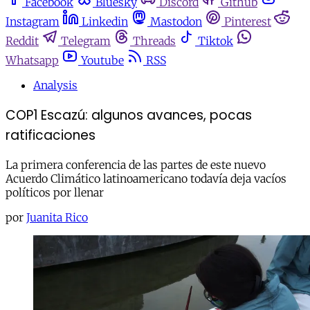
Facebook
Bluesky
Discord
Github
Instagram
Linkedin
Mastodon
Pinterest
Reddit
Telegram
Threads
Tiktok
Whatsapp
Youtube
RSS
Analysis
COP1 Escazú: algunos avances, pocas
ratificaciones
La primera conferencia de las partes de este nuevo
Acuerdo Climático latinoamericano todavía deja vacíos
políticos por llenar
por
Juanita Rico