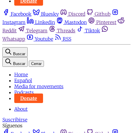
Donate
Facebook
Bluesky
Discord
Github
Instagram
Linkedin
Mastodon
Pinterest
Reddit
Telegram
Threads
Tiktok
Whatsapp
Youtube
RSS
Buscar
Buscar
Cerrar
Home
Español
Media for movements
Podcasts
Donate
About
Suscribirse
Síguenos