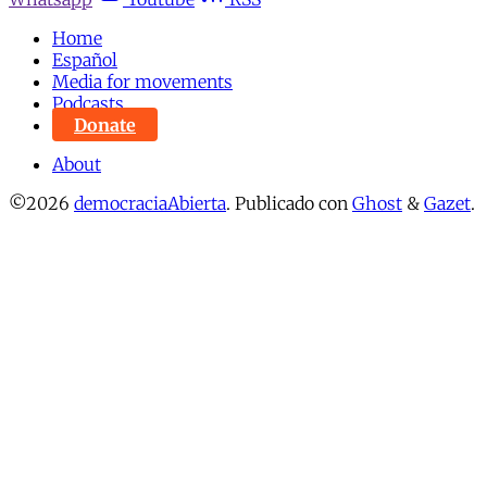
Home
Español
Media for movements
Podcasts
Donate
About
©2026
democraciaAbierta
.
Publicado con
Ghost
&
Gazet
.