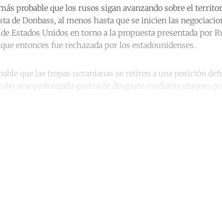
más probable que los rusos sigan avanzando sobre el territo
sta de Donbass, al menos hasta que se inicien las negociacio
 de Estados Unidos en torno a la propuesta presentada por Ru
 que entonces fue rechazada por los estadounidenses.
able que las tropas ucranianas se retiren a una posición def
 cabo una prolongada guerra de desgaste mediante ataques p
ntinue reading with a free acco
Subscribe for free
Already have an account?
Sign in