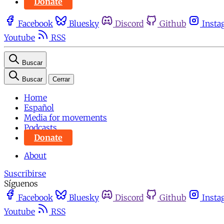
Donate
Facebook
Bluesky
Discord
Github
Insta
Youtube
RSS
Buscar
Buscar
Cerrar
Home
Español
Media for movements
Podcasts
Donate
About
Suscribirse
Síguenos
Facebook
Bluesky
Discord
Github
Insta
Youtube
RSS