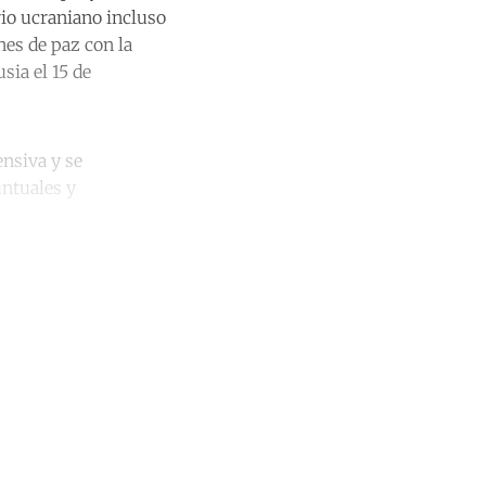
rio ucraniano incluso
nes de paz con la
sia el 15 de
ensiva y se
untuales y
unt