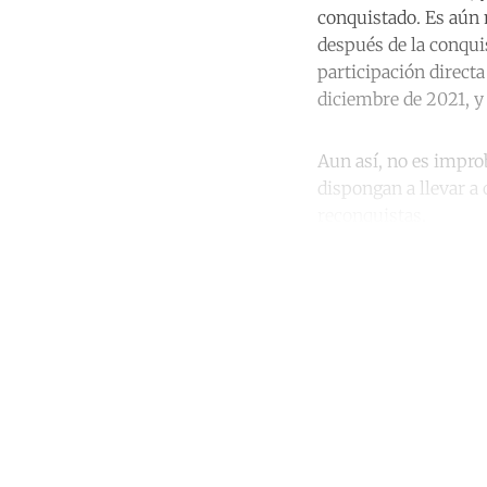
conquistado. Es aún 
después de la conqui
participación directa
diciembre de 2021, y
Aun así, no es improb
dispongan a llevar a
reconquistas.
Co